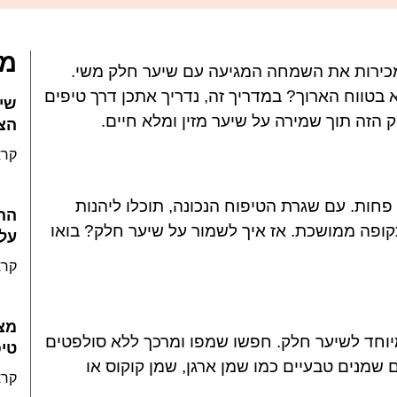
מא
מכירות את השמחה המגיעה עם שיער חלק משי.
בטווח הארוך? במדריך זה, נדריך אתכן דרך טיפים
שיע
 הזה תוך שמירה על שיער מזין ומלא חיים.
הצב
קרא
ות. עם שגרת הטיפוח הנכונה, תוכלו ליהנות
הה
ופה ממושכת. אז איך לשמור על שיער חלק? בואו
על 
קרא
מצ
מיוחד לשיער חלק. חפשו שמפו ומרכך ללא סולפטים
טי
מנים טבעיים כמו שמן ארגן, שמן קוקוס או
קרא