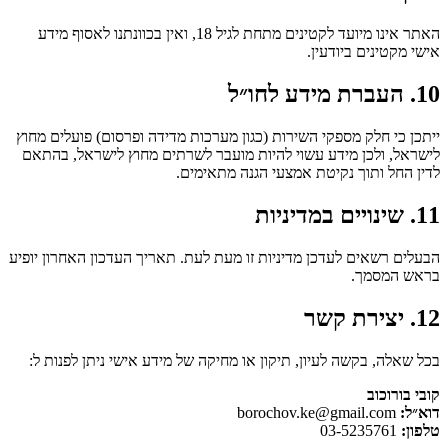
האתר אינו מיועד לקטינים מתחת לגיל 18, ואין בכוונתנו לאסוף מידע
אישי מקטינים ביודעין.
10. העברת מידע לחו״ל
ייתכן כי חלק מספקי השירות (כגון מערכות מדידה ופרסום) פועלים מחוץ
לישראל, ולכן מידע עשוי להיות מועבר לשרתים מחוץ לישראל, בהתאם
לדין החל ותוך נקיטת אמצעי הגנה מתאימים.
11. שינויים במדיניות
הבעלים רשאים לעדכן מדיניות זו מעת לעת. תאריך העדכון האחרון יופיע
בראש המסמך.
12. יצירת קשר
בכל שאלה, בקשה לעיון, תיקון או מחיקה של מידע אישי ניתן לפנות ל:
קובי בורוכוב
דוא״ל:
borochov.ke@gmail.com
טלפון:
03-5235761