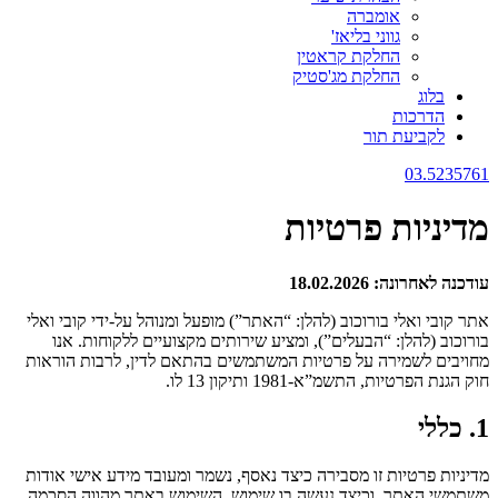
אומברה
גווני בליאז'
החלקת קראטין
החלקת מג'סטיק
בלוג
הדרכות
לקביעת תור
03.5235761
מדיניות פרטיות
עודכנה לאחרונה: 18.02.2026
אתר קובי ואלי בורוכוב (להלן: “האתר”) מופעל ומנוהל על-ידי קובי ואלי
בורוכוב (להלן: “הבעלים”), ומציע שירותים מקצועיים ללקוחות. אנו
מחויבים לשמירה על פרטיות המשתמשים בהתאם לדין, לרבות הוראות
חוק הגנת הפרטיות, התשמ”א-1981 ותיקון 13 לו.
1. כללי
מדיניות פרטיות זו מסבירה כיצד נאסף, נשמר ומעובד מידע אישי אודות
משתמשי האתר, וכיצד נעשה בו שימוש. השימוש באתר מהווה הסכמה