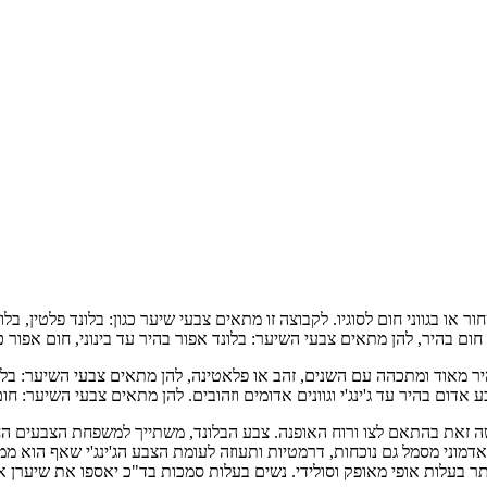
 או בגווני חום לסוגיו. לקבוצה זו מתאים צבעי שיער כגון: בלונד פלטין, בלו
ו חום בהיר, להן מתאים צבעי השיער: בלונד אפור בהיר עד בינוני, חום אפור כ
יר מאוד ומתכהה עם השנים, זהב או פלאטינה, להן מתאים צבעי השיער: בלונ
ום בהיר עד ג'ינג'י וגוונים אדומים וזהובים. להן מתאים צבעי השיער: חום 
שה זאת בהתאם לצו ורוח האופנה. צבע הבלונד, משתייך למשפחת הצבעים החמי
בע אדמוני מסמל גם נוכחות, דרמטיות ותעוזה לעומת הצבע הג'ינג'י שאף הוא מ
ר בעלות אופי מאופק וסולידי. נשים בעלות סמכות בד"כ יאספו את שיערן א