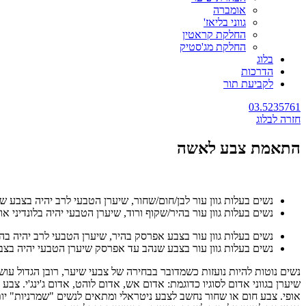
אומברה
גווני בליאז'
החלקת קראטין
החלקת מג'סטיק
בלוג
הדרכות
לקביעת תור
03.5235761
חזרה לבלוג
התאמת צבע לאשה
נשים בעלות גוון עור לבן/חום/שחור, שיערן הטבעי לרב יהיה בצבע שחור
נשים בעלות גוון עור בהיר/שקוף ורוד, שיערן הטבעי יהיה בלונדיני א
נשים בעלות גוון עור בצבע אפרסק בהיר, שיערן הטבעי לרב יהיה בה
נשים בעלות גוון עור בצבע שנהב עד אפרסק שיערן הטבעי יהיה בצבע אד
נשים נוטות להיות נועזות כשמדובר בבחירה של צבעי שיער, רובן הגדול עו
שיערן בגווני אדום לסוגיו כדוגמת: אדום אש, אדום לוהט, אדום ג'ינג'י. צ
אופי. צבע חום או שחור נחשב לצבע ניטראלי ומתאים לנשים "שמרניות" יות