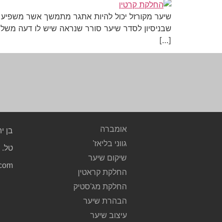
שיער מקורזל יכול להיות אתגר מתמשך אשר משפיע ע
שבניסיון לסדר שיער סורר שנראה שיש לו דעה משלו.
[…]
אומברה
בן יהודה 
גווני בליאז'
טל. 03.5235761
שיקום שיער
.com
החלקת קראטין
החלקת מג'סטיק
הבהרת שיער
עיצוב שיער