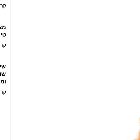
קרא
מצ
טי
קרא
שיע
שונ
ומ
קרא