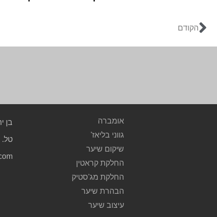
הקודם
אומברה
בן יהודה 
גווני בליאז'
טל. 03.5235761
שיקום שיער
.com
החלקת קראטין
החלקת מג'סטיק
הבהרת שיער
עיצוב שיער