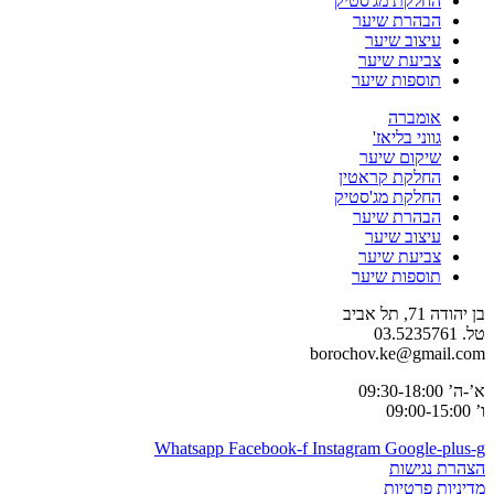
החלקת מג'סטיק
הבהרת שיער
עיצוב שיער
צביעת שיער
תוספות שיער
אומברה
גווני בליאז'
שיקום שיער
החלקת קראטין
החלקת מג'סטיק
הבהרת שיער
עיצוב שיער
צביעת שיער
תוספות שיער
בן יהודה 71, תל אביב
טל. 03.5235761
borochov.ke@gmail.com
א’-ה’ 09:30-18:00
ו’ 09:00-15:00
Whatsapp
Facebook-f
Instagram
Google-plus-g
הצהרת נגישות
מדיניות פרטיות