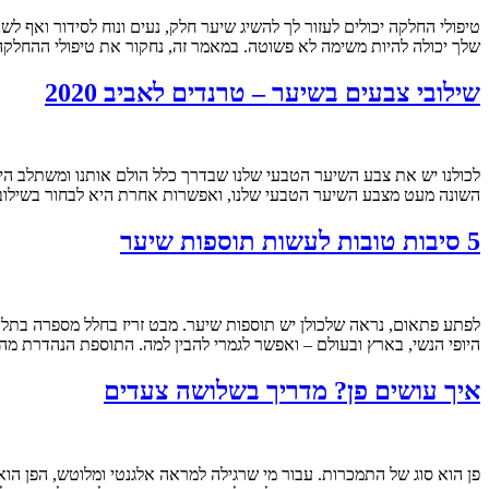
טיפולי החלקה יכולים לעזור לך להשיג שיער חלק, נעים ונוח לסידור ואף
שלך יכולה להיות משימה לא פשוטה. במאמר זה, נחקור את טיפולי ההחלקה
שילובי צבעים בשיער – טרנדים לאביב 2020
לכולנו יש את צבע השיער הטבעי שלנו שבדרך כלל הולם אותנו ומשתלב ה
השונה מעט מצבע השיער הטבעי שלנו, ואפשרות אחרת היא לבחור בשילובי 
5 סיבות טובות לעשות תוספות שיער
לפתע פתאום, נראה שלכולן יש תוספות שיער. מבט זריז בחלל מספרה בתל 
היופי הנשי, בארץ ובעולם – ואפשר לגמרי להבין למה. התוספת הנהדרת מה
איך עושים פן? מדריך בשלושה צעדים
פן הוא סוג של התמכרות. עבור מי שרגילה למראה אלגנטי ומלוטש, הפן הוא