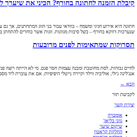
קיבלת הזמנה לחתונה בחורף? הכיני את שיערך ל
חתונה היא אירוע חגיגי ומשמח – בוודאי עבור בני הזוג המתחתנים, אך ג
שנערכות דווקא בחורף – בשל סיבות מגוונות. זוגות אשר בוחרים להתחתן 
תסרוקות שמתאימות לפנים מרובעות
לחיים גבוהות, לסת מחוטבת ומבנה עצמות חסר פגם. מי לא הייתה רוצה פנ
אנג'לינה ג'ולי, אוליביה ווילד וקיירה נייטלי היפיפיות. אם את עוברת ליד 
הבא
←
לקביעת תור
יצירת קשר
אומברה
גווני בליאז'
שיקום שיער
החלקת קראטין