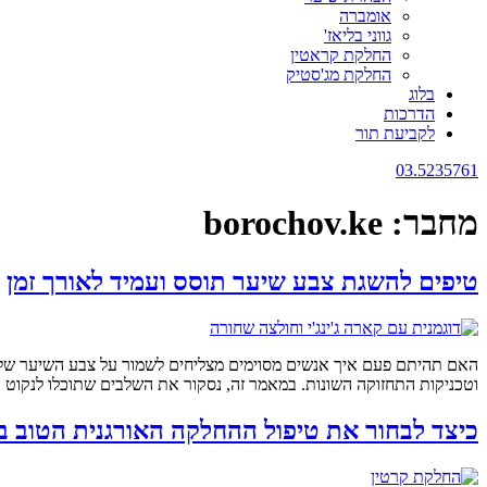
אומברה
גווני בליאז'
החלקת קראטין
החלקת מג'סטיק
בלוג
הדרכות
לקביעת תור
03.5235761
מחבר:
borochov.ke
טיפים להשגת צבע שיער תוסס ועמיד לאורך זמן
האם תהיתם פעם איך אנשים מסוימים מצליחים לשמור על צבע השיער שלה
וטכניקות התחזוקה השונות. במאמר זה, נסקור את השלבים שתוכלו לנקוט 
כיצד לבחור את טיפול ההחלקה האורגנית הטוב ב