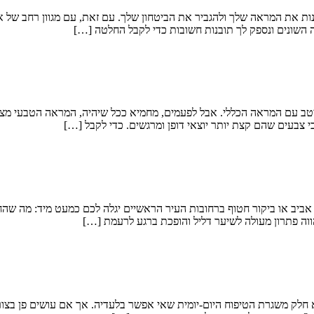
 לשנות את המראה שלך ולהגביר את הביטחון שלך. עם זאת, עם מגוון רחב ש
 השונים ונספק לך תובנות חשובות כדי לקבל החלטה […]
יטב עם המראה הכללי. אבל לפעמים, מחמיא ככל שיהיה, המראה הטבעי מצר
צבעים שהם קצת יותר יוצאי דופן ומרגשים. כדי לקבל […]
אביב או ביקור חטוף ברחובות העיר הראשיים יגלה לכם כמעט מיד: מה שהח
ווה פתרון מעולה לשיער דליל והופכת ברגע לרעמת […]
 חלק משגרת הטיפוח היום-יומית שאי אפשר בלעדיה. אך אם עושים פן בצורה 